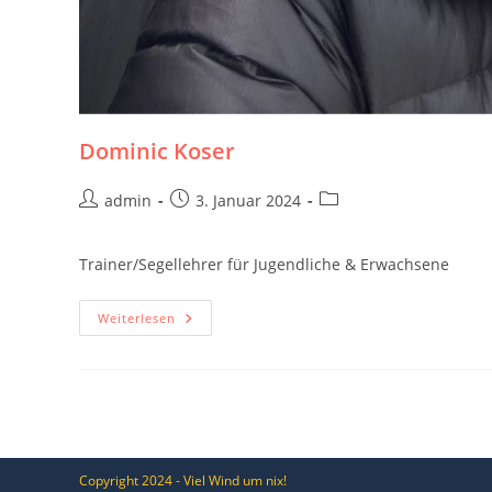
Dominic Koser
Beitrags-
Beitrag
Beitrags-
admin
3. Januar 2024
Autor:
veröffentlicht:
Kategorie:
Trainer/Segellehrer für Jugendliche & Erwachsene
Dominic
Weiterlesen
Koser
Copyright 2024 - Viel Wind um nix!