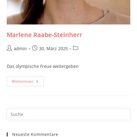
Marlene Raabe-Steinherr
Beitrags-
Beitrag
Beitrags-
admin
30. März 2025
Autor:
veröffentlicht:
Kategorie:
Das olympische Freue weitergeben
Marlene
Weiterlesen
Raabe-
Steinherr
Neueste Kommentare