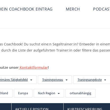
DEIN COACHBOOK EINTRAG
MERCH
PODCAS
das Coachbook! Du suchst eine:n Segeltrainer:in? Entweder in ein
e durch die Liste der aufgeführten Trainer:in oder filtere das pass
nutze unser
Kontaktformular
!
rimäres Tätigkeitsfeld
Trainingsniveau
Traningsangebote
chland
Europa
Nach Region
ortsunabhängig
AKTUELLE POSITION
KURZBESCHREIBUNG